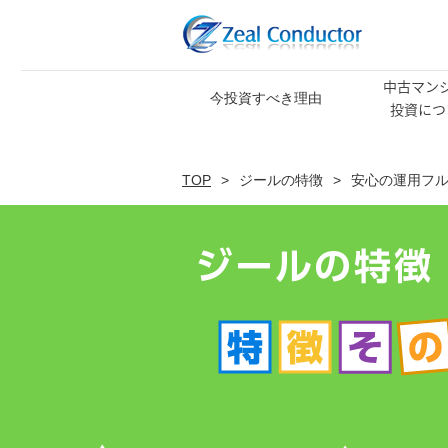
中古マン
今投資すべき理由
投資につ
TOP
ジールの特徴
安心の運用フ