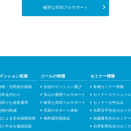
確実な売却フルサポート
マンション投資
ジールの特徴
セミナー情報
得税・住民税の節税
自信のマンション選び
各種セミナー情報
的年金代わり
安心の運用フルサポート
セミナースケジュー
利回りな資産運用
確実な売却フルサポート
セミナーお申込み
続税の軽減
充実のサポート体制
吉野荘平先生のセミ
信による生命保険効果
無料個別相談会
加藤隆先生のセミナ
築と中古を徹底比較
石井彰男先生のセミ