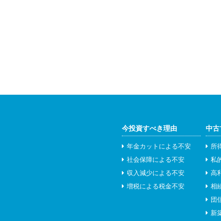
今投資すべき理由
中古
年金カットによる不安
所
社会保障による不安
私
収入減少による不安
高
増税による税金不安
相
団
新