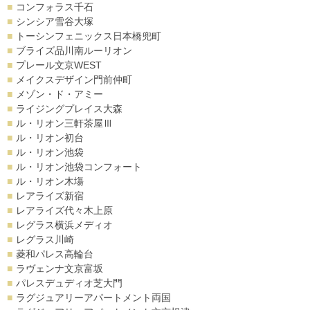
コンフォラス千石
シンシア雪谷大塚
トーシンフェニックス日本橋兜町
ブライズ品川南ルーリオン
プレール文京WEST
メイクスデザイン門前仲町
メゾン・ド・アミー
ライジングプレイス大森
ル・リオン三軒茶屋Ⅲ
ル・リオン初台
ル・リオン池袋
ル・リオン池袋コンフォート
ル・リオン木塲
レアライズ新宿
レアライズ代々木上原
レグラス横浜メディオ
レグラス川崎
菱和パレス高輪台
ラヴェンナ文京富坂
パレスデュディオ芝大門
ラグジュアリーアパートメント両国