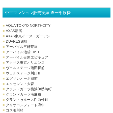
中古マンション販売実績 ※一部抜粋
AQUA TOKYO NORTHCITY
AXAS新宿
AXAS東京イーストガーデン
DUARES麹町
アーバイル三軒茶屋
アーバイル池袋EAST
アーバイル目黒エピキュア
アクサス東京オリエンス
ヴェルステージ蒲田駅前
ヴェルステージ川口Ⅲ
エグザレオーネ蔵前
エクセレント大森
グランドガーラ横浜伊勢崎町
グランドガーラ南麻布
グラントゥルース門前仲町
クリオコンフォート府中
コスモ川崎