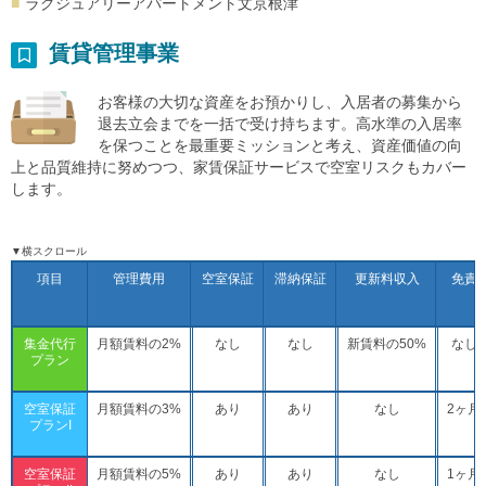
ラグジュアリーアパートメント文京根津
賃貸管理事業
お客様の大切な資産をお預かりし、入居者の募集から
退去立会までを一括で受け持ちます。高水準の入居率
を保つことを最重要ミッションと考え、資産価値の向
上と品質維持に努めつつ、家賃保証サービスで空室リスクもカバー
します。
▼横スクロール
項目
管理費用
空室保証
滞納保証
更新料収入
免責
集金代行
月額賃料の2%
なし
なし
新賃料の50%
なし
プラン
空室保証
月額賃料の3%
あり
あり
なし
2ヶ月
プランI
空室保証
月額賃料の5%
あり
あり
なし
1ヶ月