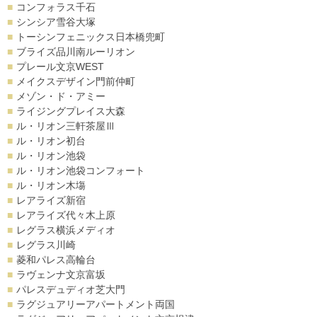
コンフォラス千石
シンシア雪谷大塚
トーシンフェニックス日本橋兜町
ブライズ品川南ルーリオン
プレール文京WEST
メイクスデザイン門前仲町
メゾン・ド・アミー
ライジングプレイス大森
ル・リオン三軒茶屋Ⅲ
ル・リオン初台
ル・リオン池袋
ル・リオン池袋コンフォート
ル・リオン木塲
レアライズ新宿
レアライズ代々木上原
レグラス横浜メディオ
レグラス川崎
菱和パレス高輪台
ラヴェンナ文京富坂
パレスデュディオ芝大門
ラグジュアリーアパートメント両国