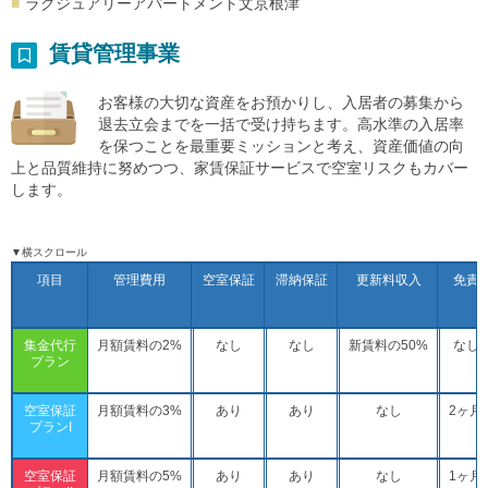
ラグジュアリーアパートメント文京根津
賃貸管理事業
お客様の大切な資産をお預かりし、入居者の募集から
退去立会までを一括で受け持ちます。高水準の入居率
を保つことを最重要ミッションと考え、資産価値の向
上と品質維持に努めつつ、家賃保証サービスで空室リスクもカバー
します。
▼横スクロール
項目
管理費用
空室保証
滞納保証
更新料収入
免責
集金代行
月額賃料の2%
なし
なし
新賃料の50%
なし
プラン
空室保証
月額賃料の3%
あり
あり
なし
2ヶ月
プランI
空室保証
月額賃料の5%
あり
あり
なし
1ヶ月