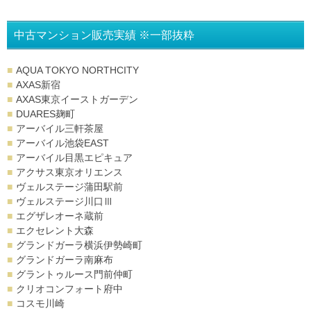
中古マンション販売実績 ※一部抜粋
AQUA TOKYO NORTHCITY
AXAS新宿
AXAS東京イーストガーデン
DUARES麹町
アーバイル三軒茶屋
アーバイル池袋EAST
アーバイル目黒エピキュア
アクサス東京オリエンス
ヴェルステージ蒲田駅前
ヴェルステージ川口Ⅲ
エグザレオーネ蔵前
エクセレント大森
グランドガーラ横浜伊勢崎町
グランドガーラ南麻布
グラントゥルース門前仲町
クリオコンフォート府中
コスモ川崎